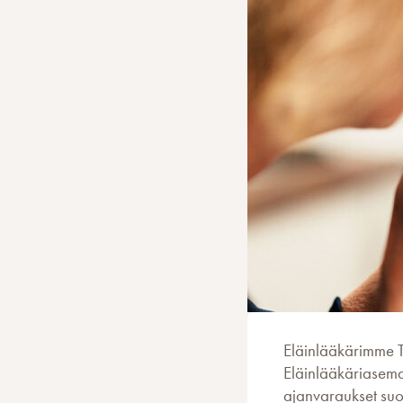
Eläinlääkärimme Ta
Eläinlääkäriasema
ajanvaraukset suo