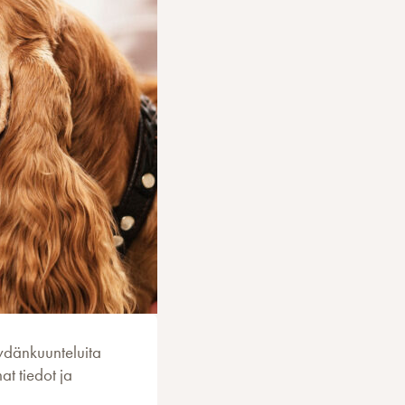
sydänkuunteluita
t tiedot ja