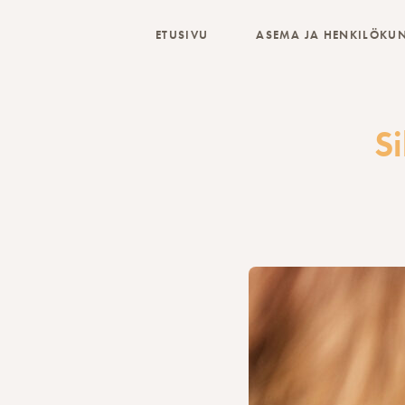
Hyppää
sisältöön
ETUSIVU
ASEMA JA HENKILÖKU
S