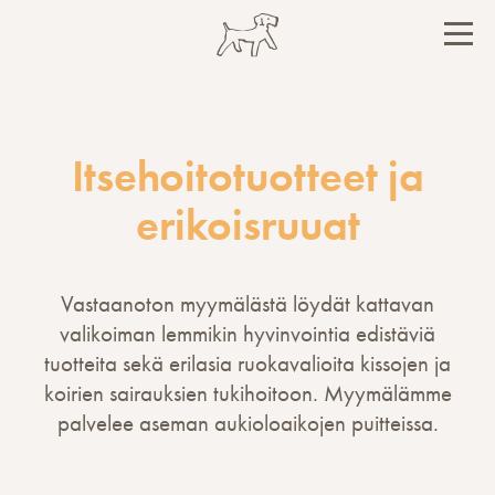
Hyppää
sisältöön
PÄÄ
Itsehoitotuotteet ja
erikoisruuat
Vastaanoton myymälästä löydät kattavan
valikoiman lemmikin hyvinvointia edistäviä
tuotteita sekä erilasia ruokavalioita kissojen ja
koirien sairauksien tukihoitoon. Myymälämme
palvelee aseman aukioloaikojen puitteissa.