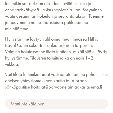
lemmikin sairauksien oireiden lievittämisessä ja
ennaltaehkäisyssä. Joskus sopivan ruuan löytyminen
vaatii useamman kokeilun ja seurantajakson. Tuemme
ja neuvomme näissä haasteissa potilaitamme
mielellämme.
Hyllystämme löytyy valikoima muun muassa Hill’s,
Royal Canin sekä Brit ruokia erilaisiin tarpeisiin.
Voimme halutessanne tilata tuotteen, mikäli sitä ei löydy
hyllystämme. Tilausten toimitusaika on noin 1–2
viikkoa.
Voit tilata lemmikin ruuat vastaanotoltamme puhelimitse,
oheisen yhteyslomakkeen kautta tai suoraan
sähköpostitse
hoitajat@porvoonelainlaakariasema.fi