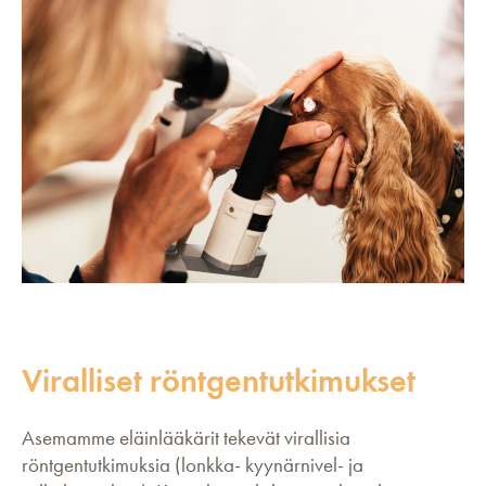
Viralliset röntgentutkimukset
Asemamme eläinlääkärit tekevät virallisia
röntgentutkimuksia (lonkka- kyynärnivel- ja