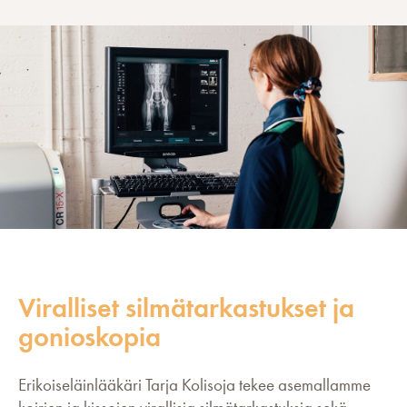
Viralliset silmätarkastukset ja
gonioskopia
Erikoiseläinlääkäri Tarja Kolisoja tekee asemallamme