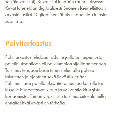
selkäkuvaukset). Kuvaukset tehdään rauhoituksessa.
Kuvat lähetetään digitaalisesti Suomen Kennelliittoon
arvosteltaviksi. Digitaalinen lähetys nopeuttaa tulosten
saamista.
Polvitarkastus
Polvitarkastus tehdään roduille joilla on taipumusta
patellaluksaatioon eli polvilumpion sijoiltaanmenoon.
Tutkimus tehdään käsin tunnustelemalla polvea
taivuttaen ja ojentaen sekä lievästi kiertäen.
Pahimmillaan patellaluksaatio aiheuttaa koiralle tai
kissalle huomattavaa kipua ja voi vaatia kirurgista
korjaamista. Tämän vuoksi sen tutkimus siitoseläimillä
ennaltaehkäisevästi on tärkeää.