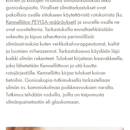
koirien ja kissojen virallisia silmätarkastuksia sekä
gonioskopioita. Viralliset silmätarkastukset ovat
pakollisia osalle siitokseen käytettävistä rotukoirista (ks.
Kennelliiton PEVISA-määräykset
) ja suurelle osalle ne
ovat suositeltavia. Tarkastuksilla ennaltaehkäistään
sokeutta ja kipua aiheuttavia perinnöllisiä
silmäsairauksia kuten verkkokalvorappeutumat, kaihit
ja luomien virheasennot. Tarkastuksessa käydään läpi
kaikki silmän rakenteet. Tulokset kirjataan kaavakkeelle,
joka lähetetään Kennelliittoon ja sitä kautta
rotujärjestölle. Kennelliitto kirjaa tulokset koiran
tietoihin. Gonioskopia-tutkimuksella tarkastellaan
silmän ns. kammiokulmaa poikkeavuuksien varalta.
Tutkimus tehdään roduilla, joilla on taipumusta
silmänpainetautiin eli glaukomaan.