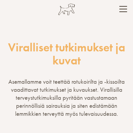
Hyppää
sisältöön
PÄÄ
Viralliset tutkimukset ja
kuvat
Asemallamme voit teettää rotukoirilta ja -kissoilta
vaadittavat tutkimukset ja kuvaukset. Virallisilla
terveystutkimuksilla pyritään vastustamaan
perinnöllisiä sairauksia ja siten edistämään
lemmikkien terveyttä myös tulevaisuudessa.