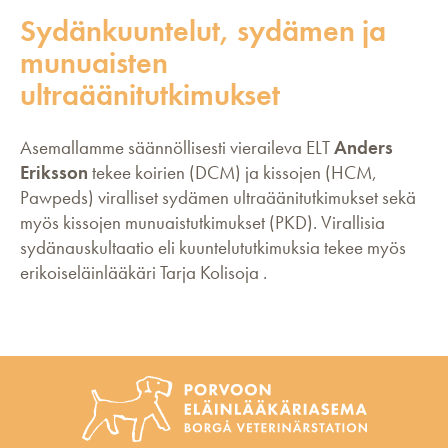
Sydänkuuntelut, sydämen ja
munuaisten
ultraäänitutkimukset
Asemallamme säännöllisesti vieraileva ELT
Anders
Eriksson
tekee koirien (DCM) ja kissojen (HCM,
Pawpeds) viralliset sydämen ultraäänitutkimukset sekä
myös kissojen munuaistutkimukset (PKD). Virallisia
sydänauskultaatio eli kuuntelututkimuksia tekee myös
erikoiseläinlääkäri Tarja Kolisoja .