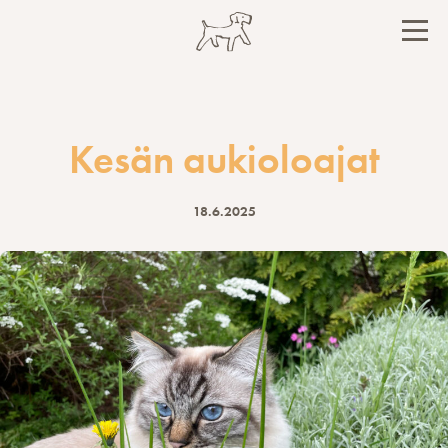
Hyppää
sisältöön
PÄÄ
Kesän aukioloajat
18.6.2025